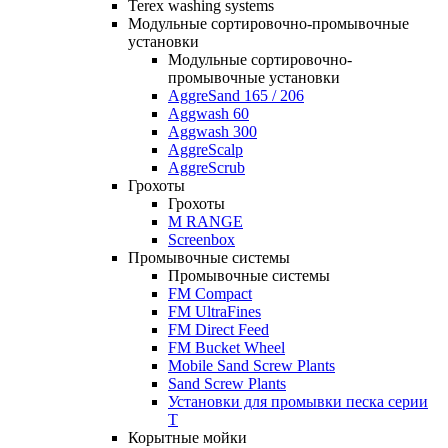
Terex washing systems
Модульные сортировочно-промывочные
установки
Модульные сортировочно-
промывочные установки
AggreSand 165 / 206
Aggwash 60
Aggwash 300
AggreScalp
AggreScrub
Грохоты
Грохоты
M RANGE
Screenbox
Промывочные системы
Промывочные системы
FM Compact
FM UltraFines
FM Direct Feed
FM Bucket Wheel
Mobile Sand Screw Plants
Sand Screw Plants
Установки для промывки песка серии
Т
Корытные мойки