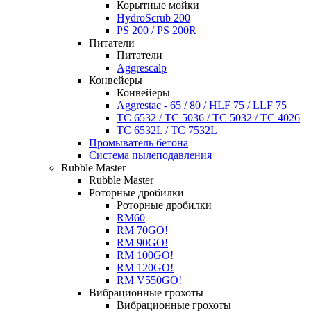
Корытные мойки
HydroScrub 200
PS 200 / PS 200R
Питатели
Питатели
Aggrescalp
Конвейеры
Конвейеры
Aggrestac - 65 / 80 / HLF 75 / LLF 75
TC 6532 / TC 5036 / TC 5032 / TC 4026
TC 6532L / TC 7532L
Промыватель бетона
Система пылеподавления
Rubble Master
Rubble Master
Роторные дробилки
Роторные дробилки
RM60
RM 70GO!
RM 90GO!
RM 100GO!
RM 120GO!
RM V550GO!
Вибрационные грохоты
Вибрационные грохоты