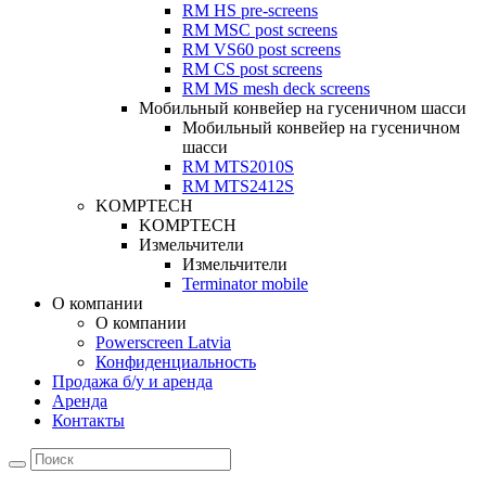
RM HS pre-screens
RM MSC post screens
RM VS60 post screens
RM CS post screens
RM MS mesh deck screens
Мобильный конвейер на гусеничном шасси
Мобильный конвейер на гусеничном
шасси
RM MTS2010S
RM MTS2412S
KOMPTECH
KOMPTECH
Измельчители
Измельчители
Terminator mobile
О компании
О компании
Powerscreen Latvia
Конфиденциальность
Продажа б/у и аренда
Аренда
Контакты