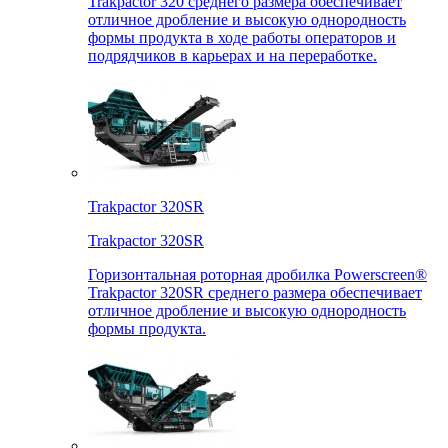
Trakpactor 320 среднего размера обеспечивает
отличное дробление и высокую однородность
формы продукта в ходе работы операторов и
подрядчиков в карьерах и на переработке.
Trakpactor 320SR
Trakpactor 320SR
Горизонтальная роторная дробилка Powerscreen®
Trakpactor 320SR среднего размера обеспечивает
отличное дробление и высокую однородность
формы продукта.