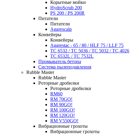
Корытные мойки
HydroScrub 200
PS 200 / PS 200R
Питатели
Питатели
Aggrescalp
Конвейеры
Конвейеры
Aggrestac - 65 / 80 / HLF 75 / LLF 75
TC 6532 / TC 5036 / TC 5032 / TC 4026
TC 6532L / TC 7532L
Промыватель бетона
Система пылеподавления
Rubble Master
Rubble Master
Роторные дробилки
Роторные дробилки
RM60
RM 70GO!
RM 90GO!
RM 100GO!
RM 120GO!
RM V550GO!
Вибрационные грохоты
Вибрационные грохоты