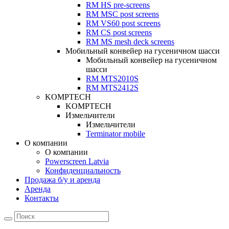
RM HS pre-screens
RM MSC post screens
RM VS60 post screens
RM CS post screens
RM MS mesh deck screens
Мобильный конвейер на гусеничном шасси
Мобильный конвейер на гусеничном
шасси
RM MTS2010S
RM MTS2412S
KOMPTECH
KOMPTECH
Измельчители
Измельчители
Terminator mobile
О компании
О компании
Powerscreen Latvia
Конфиденциальность
Продажа б/у и аренда
Аренда
Контакты