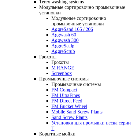
Terex washing systems
Модульные сортировочно-промывочные
установки
Модульные сортировочно-
промывочные установки
AggreSand 165 / 206
Aggwash 60
Aggwash 300
AggreScalp
AggreScrub
Грохоты
Грохоты
M RANGE
Screenbox
Промывочные системы
Промывочные системы
FM Compact
FM UltraFines
FM Direct Feed
FM Bucket Wheel
Mobile Sand Screw Plants
Sand Screw Plants
Установки для промывки песка серии
Т
Корытные мойки