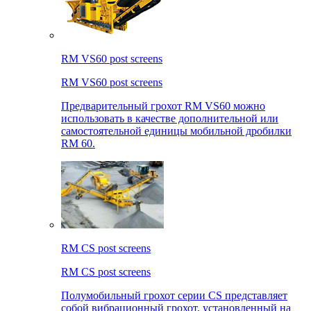
RM VS60 post screens
RM VS60 post screens
Предварительный грохот RM VS60 можно
использовать в качестве дополнительной или
самостоятельной единицы мобильной дробилки
RM 60.
RM CS post screens
RM CS post screens
Полумобильный грохот серии CS представляет
собой вибрационный грохот, установленный на