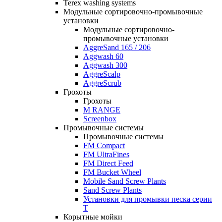
Terex washing systems
Модульные сортировочно-промывочные
установки
Модульные сортировочно-
промывочные установки
AggreSand 165 / 206
Aggwash 60
Aggwash 300
AggreScalp
AggreScrub
Грохоты
Грохоты
M RANGE
Screenbox
Промывочные системы
Промывочные системы
FM Compact
FM UltraFines
FM Direct Feed
FM Bucket Wheel
Mobile Sand Screw Plants
Sand Screw Plants
Установки для промывки песка серии
Т
Корытные мойки