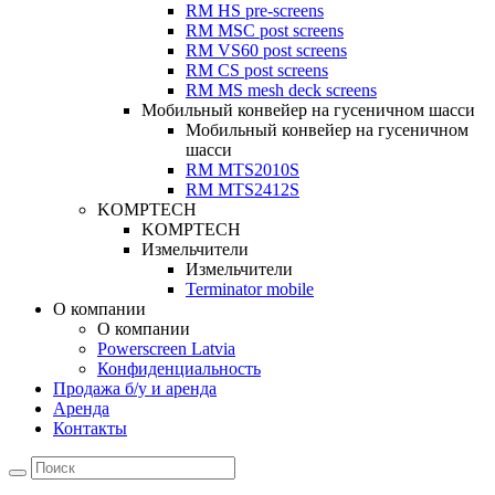
RM HS pre-screens
RM MSC post screens
RM VS60 post screens
RM CS post screens
RM MS mesh deck screens
Мобильный конвейер на гусеничном шасси
Мобильный конвейер на гусеничном
шасси
RM MTS2010S
RM MTS2412S
KOMPTECH
KOMPTECH
Измельчители
Измельчители
Terminator mobile
О компании
О компании
Powerscreen Latvia
Конфиденциальность
Продажа б/у и аренда
Аренда
Контакты