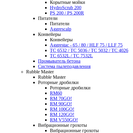
Корытные мойки
HydroScrub 200
PS 200 / PS 200R
Питатели
Питатели
Aggrescalp
Конвейеры
Конвейеры
Aggrestac - 65 / 80 / HLF 75 / LLF 75
TC 6532 / TC 5036 / TC 5032 / TC 4026
TC 6532L / TC 7532L
Промыватель бетона
Система пылеподавления
Rubble Master
Rubble Master
Роторные дробилки
Роторные дробилки
RM60
RM 70GO!
RM 90GO!
RM 100GO!
RM 120GO!
RM V550GO!
Вибрационные грохоты
Вибрационные грохоты