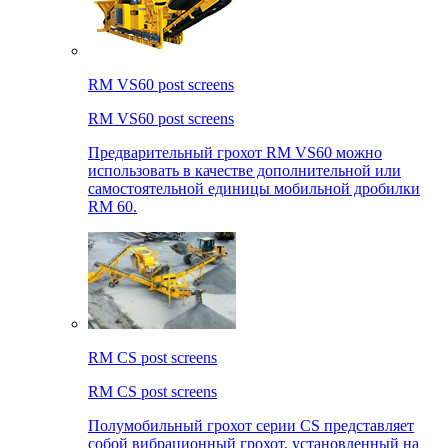
RM VS60 post screens
RM VS60 post screens
Предварительный грохот RM VS60 можно
использовать в качестве дополнительной или
самостоятельной единицы мобильной дробилки
RM 60.
RM CS post screens
RM CS post screens
Полумобильный грохот серии CS представляет
собой вибрационный грохот, установленный на