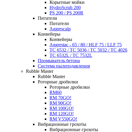
Корытные мойки
HydroScrub 200
PS 200 / PS 200R
Питатели
Питатели
Aggrescalp
Конвейеры
Конвейеры
Aggrestac - 65 / 80 / HLF 75 / LLF 75
TC 6532 / TC 5036 / TC 5032 / TC 4026
TC 6532L / TC 7532L
Промыватель бетона
Система пылеподавления
Rubble Master
Rubble Master
Роторные дробилки
Роторные дробилки
RM60
RM 70GO!
RM 90GO!
RM 100GO!
RM 120GO!
RM V550GO!
Вибрационные грохоты
Вибрационные грохоты