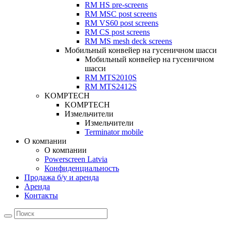
RM HS pre-screens
RM MSC post screens
RM VS60 post screens
RM CS post screens
RM MS mesh deck screens
Мобильный конвейер на гусеничном шасси
Мобильный конвейер на гусеничном
шасси
RM MTS2010S
RM MTS2412S
KOMPTECH
KOMPTECH
Измельчители
Измельчители
Terminator mobile
О компании
О компании
Powerscreen Latvia
Конфиденциальность
Продажа б/у и аренда
Аренда
Контакты