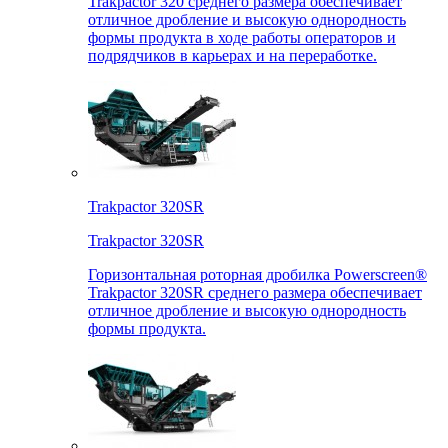
Trakpactor 320 среднего размера обеспечивает
отличное дробление и высокую однородность
формы продукта в ходе работы операторов и
подрядчиков в карьерах и на переработке.
Trakpactor 320SR
Trakpactor 320SR
Горизонтальная роторная дробилка Powerscreen®
Trakpactor 320SR среднего размера обеспечивает
отличное дробление и высокую однородность
формы продукта.