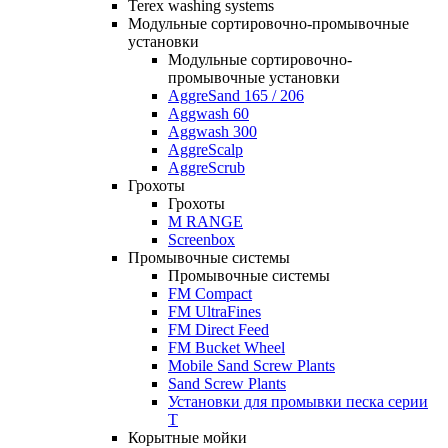
Terex washing systems
Модульные сортировочно-промывочные
установки
Модульные сортировочно-
промывочные установки
AggreSand 165 / 206
Aggwash 60
Aggwash 300
AggreScalp
AggreScrub
Грохоты
Грохоты
M RANGE
Screenbox
Промывочные системы
Промывочные системы
FM Compact
FM UltraFines
FM Direct Feed
FM Bucket Wheel
Mobile Sand Screw Plants
Sand Screw Plants
Установки для промывки песка серии
Т
Корытные мойки